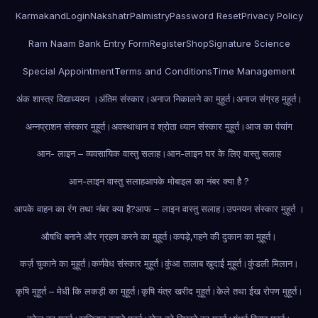
Karmakand
Login
Nakshatr
Palmistry
Password Reset
Privacy Policy
Ram Naam Bank Entry Form
Register
Shop
Signature Science
Special Appointment
Terms and Conditions
Time Management
अंक शास्त्र विद्याध्ययन ।
अंतिम संस्कार।
अनाज निकालने का मुहूर्त।
अनाज संग्रह मुहूर्त।
अन्नप्राशन संस्कार मुहूर्त।
अवस्थाधान व श्रोता ध्यान संस्कार मुहूर्त।
आज का पंचांग
आन- लाइन – व्यवसायिक वास्तु सलाह।
आन-लाइन घर के लिए वास्तु सलाह
आन-लाइन वास्तु सलाह
आपके मोबाइल का नंबर क्या है ?
आपके वाहन का रंग तथा नंबर क्या है?
आफ – लाइन वास्तु सलाह।
उपनयन संस्कार मुहूर्त ।
औषधि बनाने और ग्रहण करने का मुहूर्त।
कपड़े,गहने की दुकान का मुहूर्त।
कर्ज़ चुकाने का मुहूर्त।
कर्णवेध संस्कार मुहूर्त।
कुंआ तालाब खुदाई मुहूर्त।
कुंडली मिलान।
कृषि मुहूर्त – मेधी कि लकड़ी का मुहूर्त।
कृषि यंत्र खरीद मुहूर्त।
केले तथा ईख रोपण मुहूर्त।