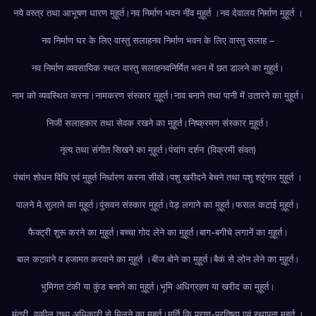
नये वस्त्र तथा आभूषण धारण मुहूर्त।
नव निर्माण भवन नींव मुहूर्त ।
नव देवालय निर्माण मुहूर्त ।
नव निर्माण घर के लिए वास्तु सलाह
नव निर्माण भवन के लिए वास्तु सलाह –
नव निर्माण व्यवसायिक स्थल वास्तु सलाह
नवनिर्मित भवन में छत डालने का मुहूर्त।
नाम को व्यवस्थित करना।
नामकरण संस्कार मुहूर्त।
नाव बनाने तथा पानी में उतारने का मुहूर्त।
निजी सलाहकार तथा सेवक रखने का मुहूर्त।
निष्क्रमण संस्कार मुहूर्त।
नृत्य तथा संगीत सिखने का मुहूर्त।
पंचांग दर्शन (विक्रमी संवत)
पंचांग शोधन विधि एवं मुहूर्त निर्धारण करना सीखें।
पशु खरीदने बेचने तथा पशु श्रृंगार मुहूर्त ।
पालने मे सुलाने का मुहूर्त।
पुंसवन संस्कार मुहूर्त।
पेड़ लगाने का मुहूर्त।
फसल कटाई मुहूर्त।
फैक्ट्री शुरू करने का मुहूर्त।
बच्चा गोद लेने का मुहूर्त।
बाग-बगीचे लगानें का मुहूर्त।
बाल कटवाने व हजामत करवाने का मुहूर्त ।
बीज बोने का मुहूर्त।
बैकं से लोन लेने का मुहूर्त।
भुमिगत टंकी या कुंड बनाने का मुहूर्त।
भूमि अधिग्रहण या खरीद का मुहूर्त।
मंत्री, वकील तथा अधिकारी से मिलने का मुहूर्त।
मूर्ति कि प्राण-प्रतिष्ठा एवं स्थापना मुहूर्त ।