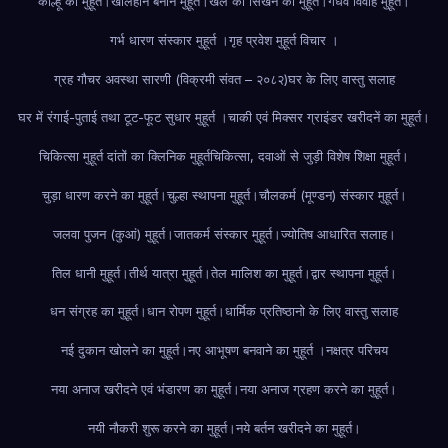
कोल्हू का मुहूर्त।
खलिहान बनाने मुहूर्त।
खेल को सिखने का मुहूर्त।
गंधर्व विवाह मुहूर्त।
गर्भ धारण संस्कार मुहूर्त ।
गृह प्रवेश मुहूर्त विचार ।
ग्रह गौचर अवस्था सारणी (विक्रमी संवत – २०८२)
घर के लिए वास्तु सलाह
घर में रंगाई-पुताई तथा टूट-फूट सुधार मुहूर्त ।
चाकी एवं मिक्सर ग्राइंडर खरीदनें का मुहूर्त।
चिकित्सा मुहूर्त दांतों का क्लिनिक मुहूर्त
चिकित्सा, दवाओं से जुड़ी विशेष शिक्षा मुहूर्त।
चुड़ा धारण करने का मुहूर्त।
चुल्हा स्थापना मुहूर्त।
चौलकर्म (मूण्डन) संस्कार मुहूर्त।
जलवा पुजन (कुआं) मुहूर्त।
जातकर्म संस्कार मुहूर्त।
ज्योतिष आधारित सलाह।
तिल धानी मुहूर्त।
तीर्थ यात्रा मुहूर्त।
तेल मालिश का मुहूर्त।
द्वार स्थापना मुहूर्त।
धन संग्रह का मुहूर्त।
धान रोपण मुहूर्त।
धार्मिक प्रतिष्ठानो के लिए वास्तु सलाह
नई दुकान खोलने का मुहूर्त।
नए आभूषण बनवाने का मुहूर्त ।
नक्षत्र परिचय
नया अनाज खरीदने एवं भंडारण का मुहूर्त।
नया अनाज ग्रहण करने का मुहूर्त।
नयी नौकरी शुरू करने का मुहूर्त।
नये बर्तन खरीदने का मुहूर्त।