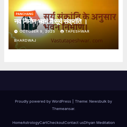
PANCHANG
नव निर्माण भवन में सूर्य संक्रांति ।
OCTOBER 9, 2025
TAPESHWAR
BHARDWAJ
Proudly powered by WordPress
|
Theme:
Newsbulk
by
Themeansar
.
Home
Astrology
Cart
Checkout
Contact us
Dhyan Meditation