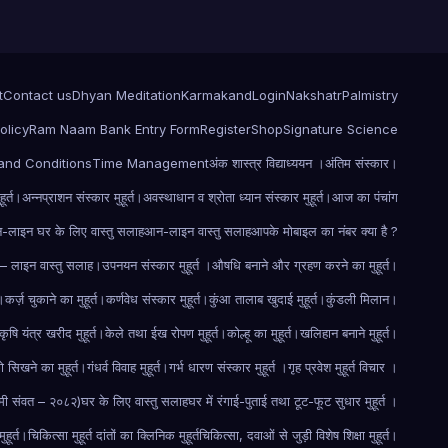
t
Contact us
Dhyan Meditation
Karmakand
Login
Nakshatr
Palmistry
olicy
Ram Naam Bank Entry Form
Register
Shop
Signature Science
and Conditions
Time Management
अंक शास्त्र विद्याध्ययन ।
अंतिम संस्कार।
ूर्त।
अन्नप्राशन संस्कार मुहूर्त।
अवस्थाधान व श्रोता ध्यान संस्कार मुहूर्त।
आज का पंचांग
लाइन घर के लिए वास्तु सलाह
आन-लाइन वास्तु सलाह
आपके मोबाइल का नंबर क्या है ?
 लाइन वास्तु सलाह।
उपनयन संस्कार मुहूर्त ।
औषधि बनाने और ग्रहण करने का मुहूर्त।
त।
कर्ज़ चुकाने का मुहूर्त।
कर्णवेध संस्कार मुहूर्त।
कुंआ तालाब खुदाई मुहूर्त।
कुंडली मिलान।
कृषि यंत्र खरीद मुहूर्त।
केले तथा ईख रोपण मुहूर्त।
कोल्हू का मुहूर्त।
खलिहान बनाने मुहूर्त।
 सिखने का मुहूर्त।
गंधर्व विवाह मुहूर्त।
गर्भ धारण संस्कार मुहूर्त ।
गृह प्रवेश मुहूर्त विचार ।
रमी संवत – २०८२)
घर के लिए वास्तु सलाह
घर में रंगाई-पुताई तथा टूट-फूट सुधार मुहूर्त ।
ुहूर्त।
चिकित्सा मुहूर्त दांतों का क्लिनिक मुहूर्त
चिकित्सा, दवाओं से जुड़ी विशेष शिक्षा मुहूर्त।