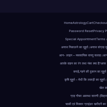
Home
Astrology
Cart
Checkou
Password Reset
Privacy P
Special Appointment
Terms 
अनाज निकालने का मुहूर्त।
अनाज संग्रह मुह
आन- लाइन – व्यवसायिक वास्तु सलाह।
आन-
आपके वाहन का रंग तथा नंबर क्या है?
आफ –
कपड़े,गहने की दुकान का मुहूर्
कृषि मुहूर्त – मेधी कि लकड़ी का मुहूर्त।
खेल को
ग्रह गौचर अवस्था सारणी (विक्
चाकी एवं मिक्सर ग्राइंडर खरीदनें का म