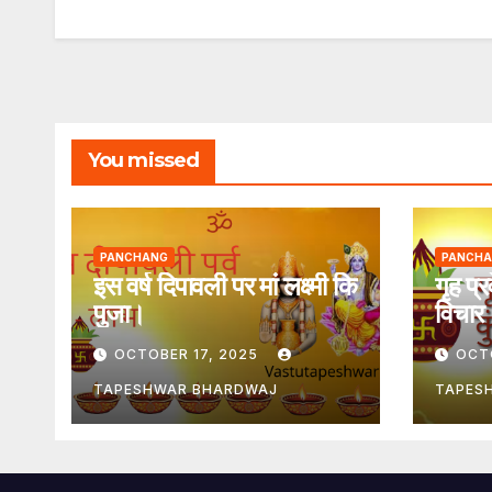
You missed
PANCHANG
PANCH
इस वर्ष दिपावली पर मां लक्ष्मी कि
गृह प्र
पुजा।
विचार
OCTOBER 17, 2025
OCT
TAPESHWAR BHARDWAJ
TAPES