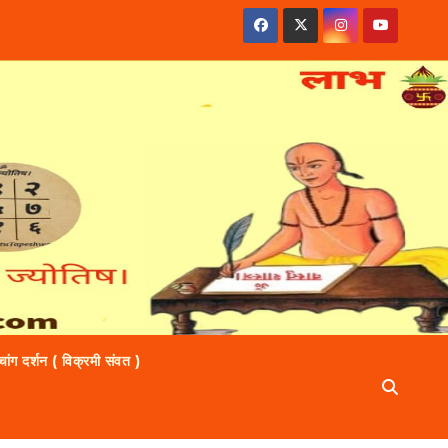
ंचांग दर्शन ( विक्रमी संवत )