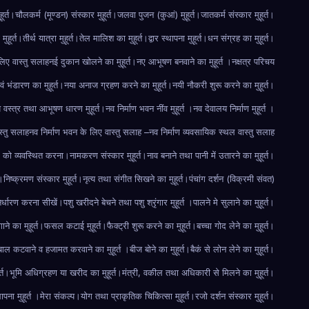
हूर्त।
चौलकर्म (मूण्डन) संस्कार मुहूर्त।
जलवा पुजन (कुआं) मुहूर्त।
जातकर्म संस्कार मुहूर्त।
मुहूर्त।
तीर्थ यात्रा मुहूर्त।
तेल मालिश का मुहूर्त।
द्वार स्थापना मुहूर्त।
धन संग्रह का मुहूर्त।
 लिए वास्तु सलाह
नई दुकान खोलने का मुहूर्त।
नए आभूषण बनवाने का मुहूर्त ।
नक्षत्र परिचय
 भंडारण का मुहूर्त।
नया अनाज ग्रहण करने का मुहूर्त।
नयी नौकरी शुरू करने का मुहूर्त।
े वस्त्र तथा आभूषण धारण मुहूर्त।
नव निर्माण भवन नींव मुहूर्त ।
नव देवालय निर्माण मुहूर्त ।
स्तु सलाह
नव निर्माण भवन के लिए वास्तु सलाह –
नव निर्माण व्यवसायिक स्थल वास्तु सलाह
 को व्यवस्थित करना।
नामकरण संस्कार मुहूर्त।
नाव बनाने तथा पानी में उतारने का मुहूर्त।
।
निष्क्रमण संस्कार मुहूर्त।
नृत्य तथा संगीत सिखने का मुहूर्त।
पंचांग दर्शन (विक्रमी संवत)
 निर्धारण करना सीखें।
पशु खरीदने बेचने तथा पशु श्रृंगार मुहूर्त ।
पालने मे सुलाने का मुहूर्त।
ाने का मुहूर्त।
फसल कटाई मुहूर्त।
फैक्ट्री शुरू करने का मुहूर्त।
बच्चा गोद लेने का मुहूर्त।
बाल कटवाने व हजामत करवाने का मुहूर्त ।
बीज बोने का मुहूर्त।
बैकं से लोन लेने का मुहूर्त।
र्त।
भूमि अधिग्रहण या खरीद का मुहूर्त।
मंत्री, वकील तथा अधिकारी से मिलने का मुहूर्त।
थापना मुहूर्त ।
मेरा संकल्प।
योग तथा प्राकृतिक चिकित्सा मुहूर्त।
रजो दर्शन संस्कार मुहूर्त।