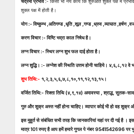
चंद्रमां प्रभाव
:- किसी भी नये कार्य कि शुरुआत शुक्ल पक्ष में प्रभ
शुक्ल पक्ष में होती है।
योग :- विष्कुम्भ ,अतिगण्ड ,धृति ,शूल ,गण्ड ,ध्रुव ,व्याघात ,हर्षण ,
करण विचार :- विष्टि भद्रा काल निषेध है।
लग्न विचार :- स्थिर लग्न शुभ फल दाई होता है।
लग्न शुद्धि। :- लग्नेश की स्थिति उत्तम होनी चाहिये। ४,६,८,१२ वे भ
शुभ तिथि:-
१,२,३,५,६,७,८,१०,११,१२,१३,१५।
वर्जित तिथि:-
रिक्ता तिथि (४,९,१४) अमावस्या , श्राद्ध, सुतक-सावड
गुरु और शुक्र अस्त नहीं होना चाहिए। व्यापार कोई भी हो वह शुक्र 
इस मुहूर्त से संबंधित सभी तरह कि जानकारियां यहां पर दी गई है । इस
मात्र 101 रुपए है आप हमें हमारे गुगल पे नंबर 9541542696 पर भु