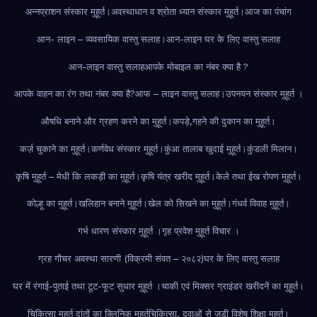
अन्नप्राशन संस्कार मुहूर्त।
अवस्थाधान व श्रोता ध्यान संस्कार मुहूर्त।
आज का पंचांग
आन- लाइन – व्यवसायिक वास्तु सलाह।
आन-लाइन घर के लिए वास्तु सलाह
आन-लाइन वास्तु सलाह
आपके मोबाइल का नंबर क्या है ?
आपके वाहन का रंग तथा नंबर क्या है?
आफ – लाइन वास्तु सलाह।
उपनयन संस्कार मुहूर्त ।
औषधि बनाने और ग्रहण करने का मुहूर्त।
कपड़े,गहने की दुकान का मुहूर्त।
कर्ज़ चुकाने का मुहूर्त।
कर्णवेध संस्कार मुहूर्त।
कुंआ तालाब खुदाई मुहूर्त।
कुंडली मिलान।
कृषि मुहूर्त – मेधी कि लकड़ी का मुहूर्त।
कृषि यंत्र खरीद मुहूर्त।
केले तथा ईख रोपण मुहूर्त।
कोल्हू का मुहूर्त।
खलिहान बनाने मुहूर्त।
खेल को सिखने का मुहूर्त।
गंधर्व विवाह मुहूर्त।
गर्भ धारण संस्कार मुहूर्त ।
गृह प्रवेश मुहूर्त विचार ।
ग्रह गौचर अवस्था सारणी (विक्रमी संवत – २०८२)
घर के लिए वास्तु सलाह
घर में रंगाई-पुताई तथा टूट-फूट सुधार मुहूर्त ।
चाकी एवं मिक्सर ग्राइंडर खरीदनें का मुहूर्त।
चिकित्सा मुहूर्त दांतों का क्लिनिक मुहूर्त
चिकित्सा, दवाओं से जुड़ी विशेष शिक्षा मुहूर्त।