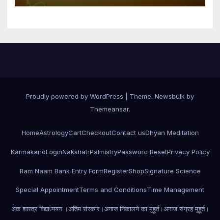
Proudly powered by WordPress
|
Theme:
Newsbulk
by
Themeansar
.
Home
Astrology
Cart
Checkout
Contact us
Dhyan Meditation
Karmakand
Login
Nakshatr
Palmistry
Password Reset
Privacy Policy
Ram Naam Bank Entry Form
Register
Shop
Signature Science
Special Appointment
Terms and Conditions
Time Management
अंक शास्त्र विद्याध्ययन ।
अंतिम संस्कार।
अनाज निकालने का मुहूर्त।
अनाज संग्रह मुहूर्त।