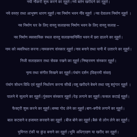
नयी नौकरी शुरू करने का मुहूर्त।
नये बर्तन खरीदने का मुहूर्त।
नये वस्त्र तथा आभूषण धारण मुहूर्त।
नव निर्माण भवन नींव मुहूर्त ।
नव देवालय निर्माण मुहूर्त ।
नव निर्माण घर के लिए वास्तु सलाह
नव निर्माण भवन के लिए वास्तु सलाह –
नव निर्माण व्यवसायिक स्थल वास्तु सलाह
नवनिर्मित भवन में छत डालने का मुहूर्त।
नाम को व्यवस्थित करना।
नामकरण संस्कार मुहूर्त।
नाव बनाने तथा पानी में उतारने का मुहूर्त।
निजी सलाहकार तथा सेवक रखने का मुहूर्त।
निष्क्रमण संस्कार मुहूर्त।
नृत्य तथा संगीत सिखने का मुहूर्त।
पंचांग दर्शन (विक्रमी संवत)
पंचांग शोधन विधि एवं मुहूर्त निर्धारण करना सीखें।
पशु खरीदने बेचने तथा पशु श्रृंगार मुहूर्त ।
पालने मे सुलाने का मुहूर्त।
पुंसवन संस्कार मुहूर्त।
पेड़ लगाने का मुहूर्त।
फसल कटाई मुहूर्त।
फैक्ट्री शुरू करने का मुहूर्त।
बच्चा गोद लेने का मुहूर्त।
बाग-बगीचे लगानें का मुहूर्त।
बाल कटवाने व हजामत करवाने का मुहूर्त ।
बीज बोने का मुहूर्त।
बैकं से लोन लेने का मुहूर्त।
भुमिगत टंकी या कुंड बनाने का मुहूर्त।
भूमि अधिग्रहण या खरीद का मुहूर्त।